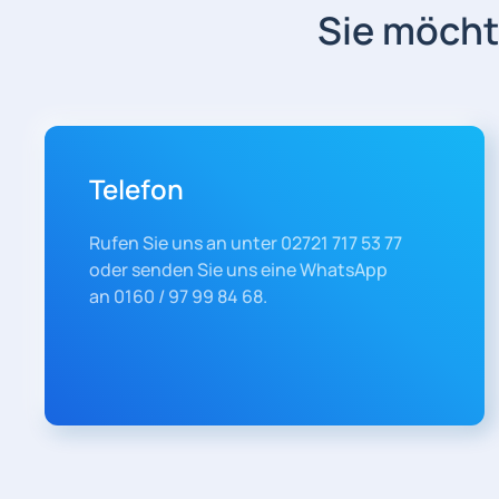
Sie möcht
Telefon
Rufen Sie uns an unter 02721 717 53 77
oder senden Sie uns eine WhatsApp
an 0160 / 97 99 84 68.