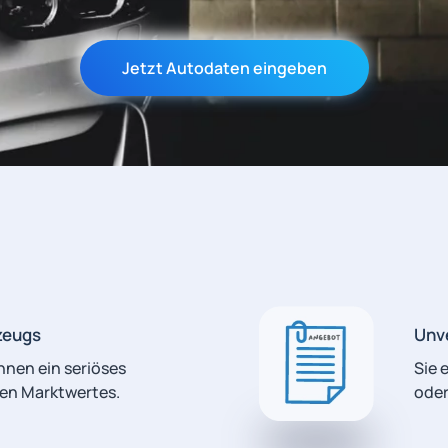
Jetzt Autodaten eingeben
zeugs
Unv
Ihnen ein seriöses
Sie 
len Marktwertes.
oder