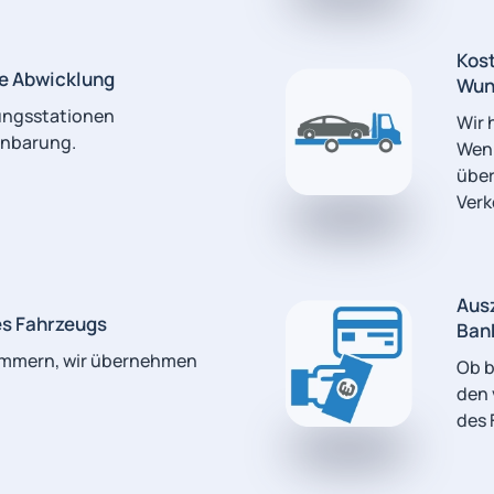
Kost
te Abwicklung
Wun
ungsstationen
Wir 
inbarung.
Wenn
über
Verk
Ausz
es Fahrzeugs
Ban
ümmern, wir übernehmen
Ob b
den 
des 