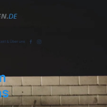
akt & Über uns
m
ns